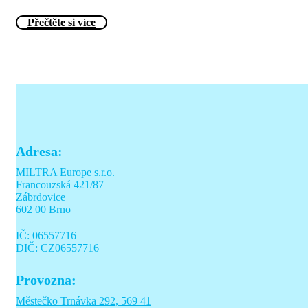
Přečtěte si více
Adresa:
MILTRA Europe s.r.o.
Francouzská 421/87
Zábrdovice
602 00 Brno
IČ: 06557716
DIČ: CZ06557716
Provozna:
Městečko Trnávka 292, 569 41