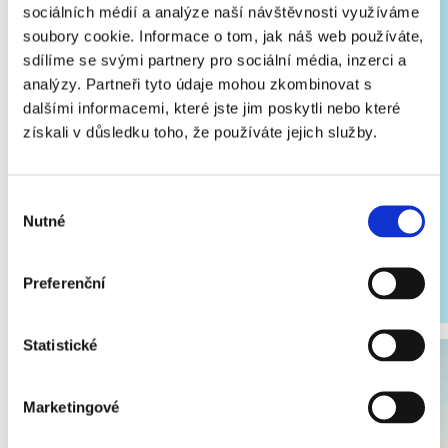
sociálních médií a analýze naší návštěvnosti využíváme
soubory cookie. Informace o tom, jak náš web používáte,
ZRALÝ DO SVĚTA
sdílíme se svými partnery pro sociální média, inzerci a
analýzy. Partneři tyto údaje mohou zkombinovat s
dalšími informacemi, které jste jim poskytli nebo které
Bochníky převážíme do Mekky těch nejlepších sýrů – do
získali v důsledku toho, že používáte jejich služby.
Neapole. Tam se z nich podle speciální receptury vyrábí
pravá mozzarella. Je tak skvělá, že ji milují v 80 zemích
světa! Naše malá kapka mléka prostě dobyla zeměkouli.
Výběr
Nutné
souhlasu
Preferenční
Statistické
Marketingové