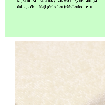
kapka mléka dostala nový tvar.
Bochníky necháme pár
dní odpočívat. Mají před sebou ještě dlouhou cestu.