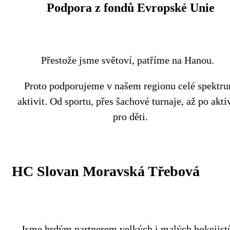
Podpora z fondů Evropské Unie
Přestože jsme světoví, patříme na Hanou.
Proto podporujeme v našem regionu celé spektr
aktivit. Od sportu, přes šachové turnaje, až po akti
pro děti.
HC Slovan Moravská Třebová
Jsme hrdým partnerem velkých i malých hokejist