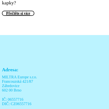
kapky?
Přečtěte si více
Adresa:
MILTRA Europe s.r.o.
Francouzská 421/87
Zábrdovice
602 00 Brno
IČ: 06557716
DIČ: CZ06557716