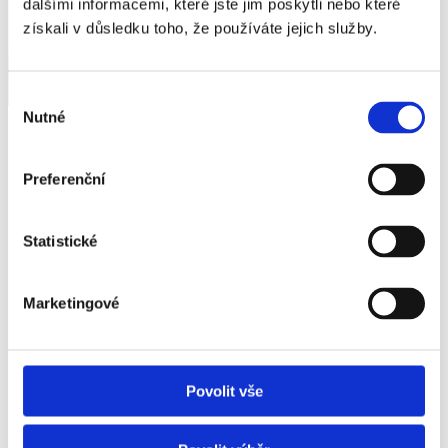
dalšími informacemi, které jste jim poskytli nebo které
získali v důsledku toho, že používáte jejich služby.
Výběr
Nutné
souhlasu
Preferenční
Statistické
ZRALÝ DO SVĚTA
Marketingové
Bochníky převážíme do Mekky těch nejlepších sýrů
– do Neapole. Tam se z nich podle speciální
receptury vyrábí pravá mozzarella. Je tak skvělá, že
Povolit vše
ji milují v 80 zemích světa! Naše malá kapka mléka
prostě dobyla zeměkouli.