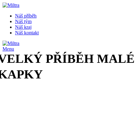
Náš příběh
Náš tým
Náš kraj
Náš kontakt
Menu
VELKÝ PŘÍBĚH MALÉ
KAPKY