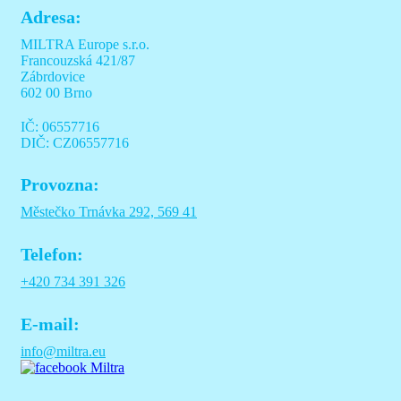
Adresa:
MILTRA Europe s.r.o.
Francouzská 421/87
Zábrdovice
602 00 Brno
IČ: 06557716
DIČ: CZ06557716
Provozna:
Městečko Trnávka 292, 569 41
Telefon:
+420 734 391 326
E-mail:
info@miltra.eu