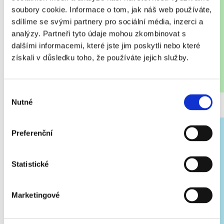
bochníky. Každý z nich váží asi 10 kilogramů.
Naše
soubory cookie. Informace o tom, jak náš web používáte,
kapka mléka dostala nový tvar.
Bochníky necháme pár
sdílíme se svými partnery pro sociální média, inzerci a
dní odpočívat. Mají před sebou ještě dlouhou cestu.
analýzy. Partneři tyto údaje mohou zkombinovat s
dalšími informacemi, které jste jim poskytli nebo které
získali v důsledku toho, že používáte jejich služby.
Výběr
Nutné
souhlasu
Preferenční
Statistické
ZRALÝ DO SVĚTA
Marketingové