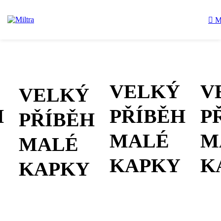
M
VELKÝ
V
VELKÝ
H
PŘÍBĚH
P
PŘÍBĚH
MALÉ
M
MALÉ
KAPKY
K
KAPKY