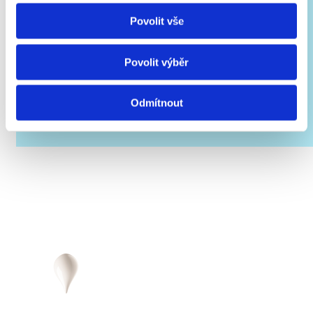
Bochníky převážíme do Mekky těch nejlepších sýrů – do
Neapole. Tam se z nich podle speciální receptury vyrábí
Povolit vše
pravá mozzarella. Je tak skvělá, že ji milují v 80 zemích
světa! Naše malá kapka mléka prostě dobyla zeměkouli.
Povolit výběr
Odmítnout