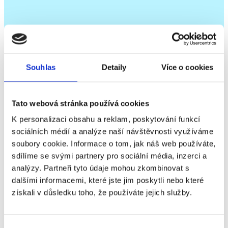
Souhlas
Detaily
Více o cookies
Tato webová stránka používá cookies
K personalizaci obsahu a reklam, poskytování funkcí
sociálních médií a analýze naší návštěvnosti využíváme
SÝROVÉ ZRNO
soubory cookie. Informace o tom, jak náš web používáte,
sdílíme se svými partnery pro sociální média, inzerci a
analýzy. Partneři tyto údaje mohou zkombinovat s
Čerstvé mléko se dopravuje z farem do naší
dalšími informacemi, které jste jim poskytli nebo které
mlékárny. Zde prochází odtučňovací kúrou a
získali v důsledku toho, že používáte jejich služby.
takzvaným hrudkováním. Při vysoké teplotě mění
mléčná sraženina svou konzistenci. Z naší kapky
mléka se rázem stane zrno.
Výběr