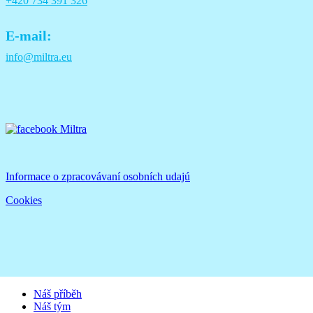
+420 734 391 326
E-mail:
info@miltra.eu
Informace o zpracovávaní osobních udajú
Cookies
Náš příběh
Náš tým