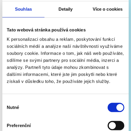
Souhlas
Detaily
Více o cookies
RODÍ SE MLÉKO
Tato webová stránka používá cookies
K personalizaci obsahu a reklam, poskytování funkcí
sociálních médií a analýze naší návštěvnosti využíváme
Na krávu se nedíváme jen jako na stroj na mléko. Krávy
soubory cookie. Informace o tom, jak náš web používáte,
jsou vnímavá a přirozeně zvědavá stvoření. Proto
sdílíme se svými partnery pro sociální média, inzerci a
spolupracujeme s farmami, které se jim snaží vytvořit co
analýzy. Partneři tyto údaje mohou zkombinovat s
nejlepší životní podmínky bez stresových situací.
dalšími informacemi, které jste jim poskytli nebo které
Odměňují se nám čerstvým, na živiny bohatým mlékem.
získali v důsledku toho, že používáte jejich služby.
Právě teď se rodí naše kapka!
Výběr
Nutné
souhlasu
Preferenční