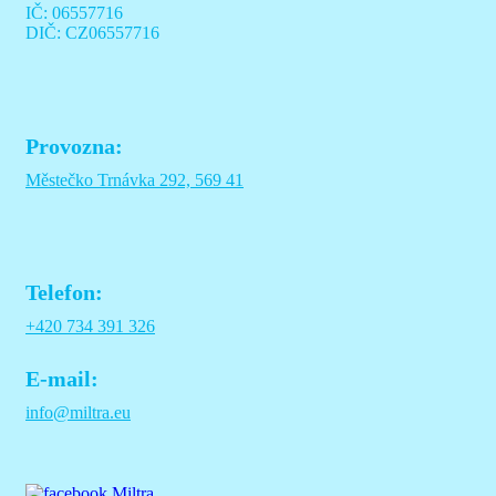
IČ: 06557716
DIČ: CZ06557716
Provozna:
Městečko Trnávka 292, 569 41
Telefon:
+420 734 391 326
E-mail:
info@miltra.eu