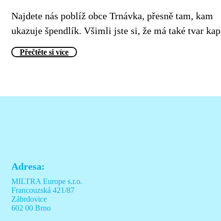
Najdete nás poblíž obce Trnávka, přesně tam, kam
ukazuje špendlík. Všimli jste si, že má také tvar ka
Přečtěte si více
Adresa:
MILTRA Europe s.r.o.
Francouzská 421/87
Zábrdovice
602 00 Brno