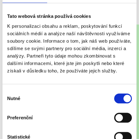
Tato webová stránka používá cookies
K personalizaci obsahu a reklam, poskytování funkcí
sociálních médií a analýze naší návštěvnosti využíváme
soubory cookie. Informace o tom, jak náš web používáte,
sdílíme se svými partnery pro sociální média, inzerci a
analýzy. Partneři tyto údaje mohou zkombinovat s
dalšími informacemi, které jste jim poskytli nebo které
získali v důsledku toho, že používáte jejich služby.
DĚLÁME FORMU
Výběr
Nutné
souhlasu
Sýrové zrno putuje pod lis, kde z něj tvarujeme
Preferenční
bochníky. Každý z nich váží asi 10 kilogramů.
Naše
kapka mléka dostala nový tvar.
Bochníky necháme pár
dní odpočívat. Mají před sebou ještě dlouhou cestu.
Statistické