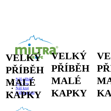
VELKÝ
V
VELKÝ
PŘÍBĚH
PŘ
PŘÍBĚH
MALÉ
M
MALÉ
Náš příběh
Náš tým
Náš kraj
KAPKY
K
KAPKY
Náš kontakt