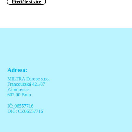
Přečtěte si více
Adresa:
MILTRA Europe s.r.o.
Francouzská 421/87
Zábrdovice
602 00 Brno
IČ: 06557716
DIČ: CZ06557716