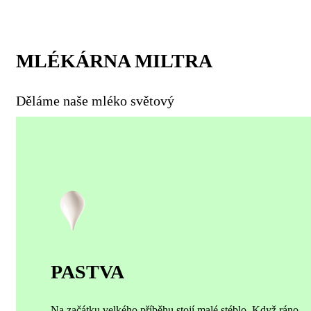
MLÉKÁRNA MILTRA
Děláme naše mléko světový
PASTVA
Na začátku velkého příběhu stojí malé stéblo. Když ráno