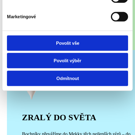
Marketingové
Povolit vše
Povolit výběr
Odmítnout
ZRALÝ DO SVĚTA
Bochníky převážíme do Mekky těch nejlepších sýrů – do