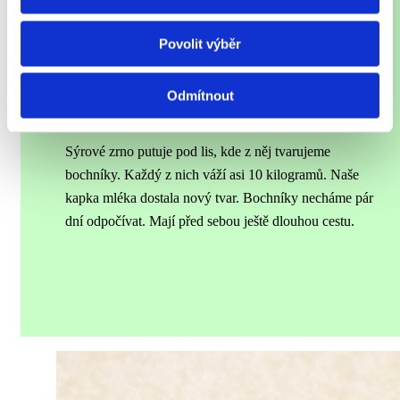
Povolit výběr
Odmítnout
DĚLÁME FORMU
Sýrové zrno putuje pod lis, kde z něj tvarujeme
bochníky. Každý z nich váží asi 10 kilogramů.
Naše
kapka mléka dostala nový tvar.
Bochníky necháme pár
dní odpočívat. Mají před sebou ještě dlouhou cestu.