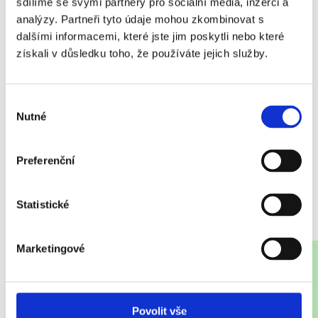
SÝROVÉ ZRNO
sdílíme se svými partnery pro sociální média, inzerci a
analýzy. Partneři tyto údaje mohou zkombinovat s
dalšími informacemi, které jste jim poskytli nebo které
Čerstvé mléko se dopravuje z farem do naší mlékárny.
získali v důsledku toho, že používáte jejich služby.
Zde prochází odtučňovací kúrou a takzvaným
hrudkováním. Při vysoké teplotě mění mléčná sraženina
svou konzistenci. Z naší kapky mléka se rázem stane
Výběr
zrno.
Nutné
souhlasu
Preferenční
Statistické
Marketingové
Povolit vše