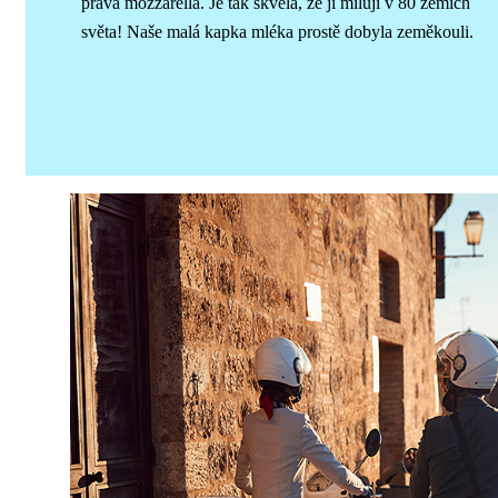
pravá mozzarella. Je tak skvělá, že ji milují v 80 zemích
světa! Naše malá kapka mléka prostě dobyla zeměkouli.