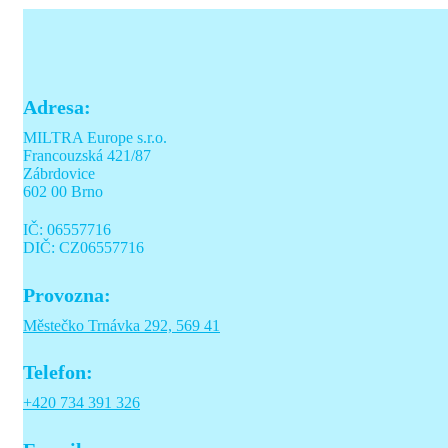
Adresa:
MILTRA Europe s.r.o.
Francouzská 421/87
Zábrdovice
602 00 Brno
IČ: 06557716
DIČ: CZ06557716
Provozna:
Městečko Trnávka 292, 569 41
Telefon:
+420 734 391 326