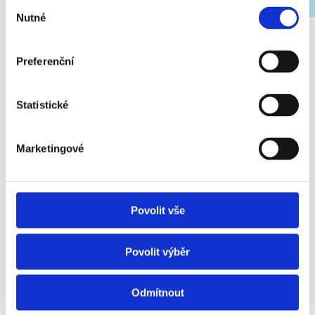
Výběr
Nutné
souhlasu
Preferenční
Statistické
Marketingové
SÝROVÉ ZRNO
Povolit vše
Čerstvé mléko se dopravuje z farem do naší mlékárny.
Zde prochází odtučňovací kúrou a takzvaným
hrudkováním. Při vysoké teplotě mění mléčná sraženina
Povolit výběr
svou konzistenci. Z naší kapky mléka se rázem stane
zrno.
Odmítnout