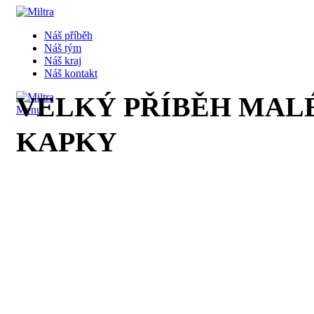
Náš příběh
Náš tým
Náš kraj
Náš kontakt
VELKÝ PŘÍBĚH MAL
Menu
KAPKY