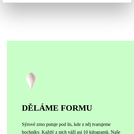
DĚLÁME FORMU
Sýrové zrno putuje pod lis, kde z něj tvarujeme
bochníky. Každý z nich váží asi 10 kilogramů.
Naše