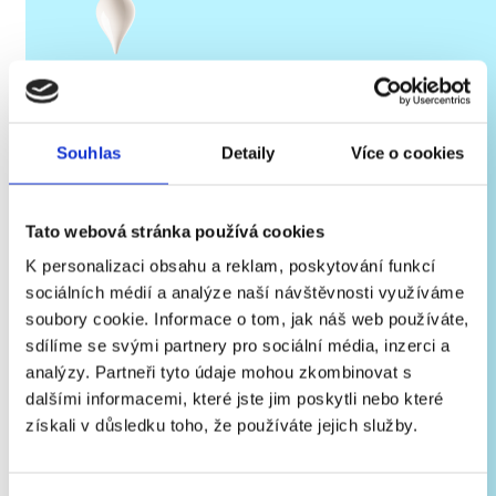
RODÍ SE MLÉKO
Souhlas
Detaily
Více o cookies
Na krávu se nedíváme jen jako na stroj na mléko. Krávy
jsou vnímavá a přirozeně zvědavá stvoření. Proto
Tato webová stránka používá cookies
spolupracujeme s farmami, které se jim snaží vytvořit co
K personalizaci obsahu a reklam, poskytování funkcí
nejlepší životní podmínky bez stresových situací.
sociálních médií a analýze naší návštěvnosti využíváme
Odměňují se nám čerstvým, na živiny bohatým mlékem.
soubory cookie. Informace o tom, jak náš web používáte,
Právě teď se rodí naše kapka!
sdílíme se svými partnery pro sociální média, inzerci a
analýzy. Partneři tyto údaje mohou zkombinovat s
dalšími informacemi, které jste jim poskytli nebo které
získali v důsledku toho, že používáte jejich služby.