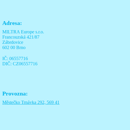
Adresa:
MILTRA Europe s.r.o.
Francouzská 421/87
Zábrdovice
602 00 Brno
IČ: 06557716
DIČ: CZ06557716
Provozna:
Městečko Trnávka 292, 569 41