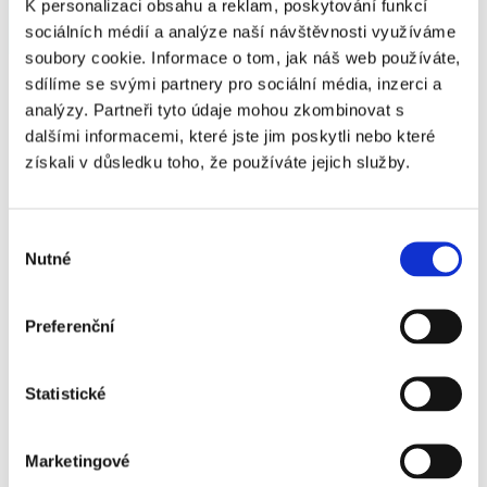
K personalizaci obsahu a reklam, poskytování funkcí
sociálních médií a analýze naší návštěvnosti využíváme
soubory cookie. Informace o tom, jak náš web používáte,
sdílíme se svými partnery pro sociální média, inzerci a
analýzy. Partneři tyto údaje mohou zkombinovat s
dalšími informacemi, které jste jim poskytli nebo které
získali v důsledku toho, že používáte jejich služby.
Výběr
Nutné
souhlasu
SÝROVÉ ZRNO
Preferenční
Čerstvé mléko se dopravuje z farem do naší
mlékárny. Zde prochází odtučňovací kúrou a
Statistické
takzvaným hrudkováním. Při vysoké teplotě mění
mléčná sraženina svou konzistenci. Z naší kapky
Marketingové
mléka se rázem stane zrno.