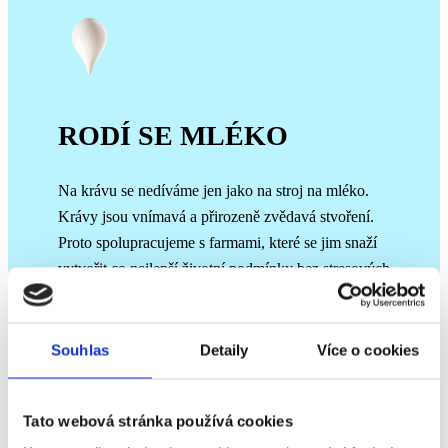
RODÍ SE MLÉKO
Na krávu se nedíváme jen jako na stroj na mléko.
Krávy jsou vnímavá a přirozeně zvědavá stvoření.
Proto spolupracujeme s farmami, které se jim snaží
vytvořit co nejlepší životní podmínky bez stresových
situací. Odměňují se nám čerstvým, na živiny
bohatým mlékem. Právě teď se rodí naše kapka!
Souhlas
Detaily
Více o cookies
Tato webová stránka používá cookies