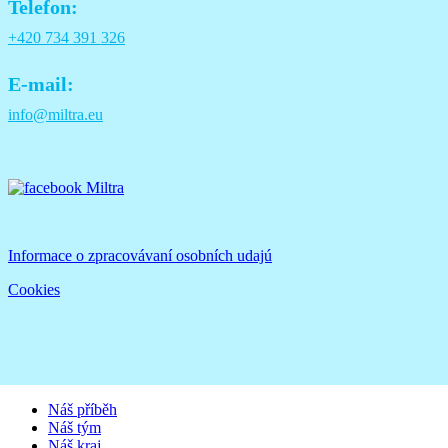
Telefon:
+420 734 391 326
E-mail:
info@miltra.eu
Informace o zpracovávaní osobních udajú
Cookies
Náš příběh
Náš tým
Náš kraj