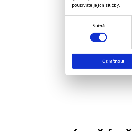
používáte jejich služby.
Výběr
Nutné
souhlasu
Odmítnout