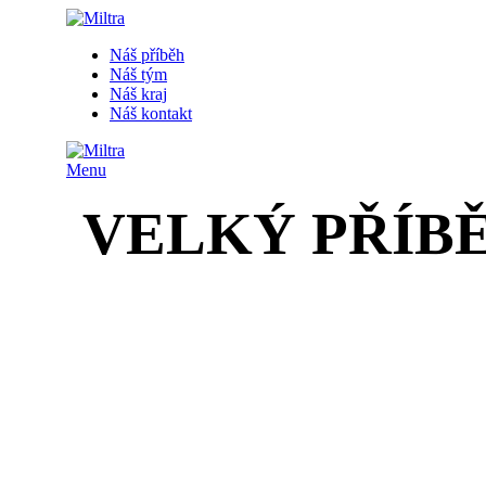
Náš příběh
Náš tým
Náš kraj
Náš kontakt
Menu
VELKÝ PŘÍB